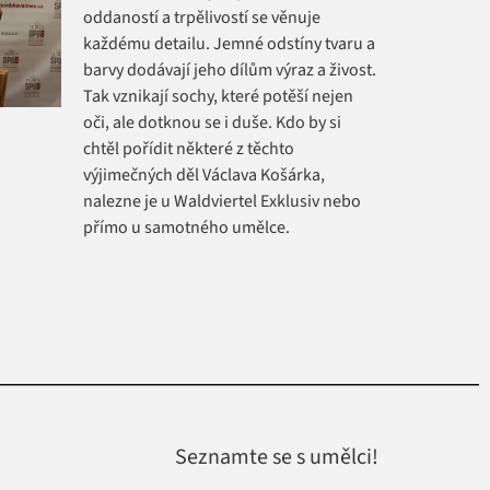
oddaností a trpělivostí se věnuje
každému detailu. Jemné odstíny tvaru a
barvy dodávají jeho dílům výraz a živost.
Tak vznikají sochy, které potěší nejen
oči, ale dotknou se i duše. Kdo by si
chtěl pořídit některé z těchto
výjimečných děl Václava Košárka,
nalezne je u Waldviertel Exklusiv nebo
přímo u samotného umělce.
Seznamte se s umělci!