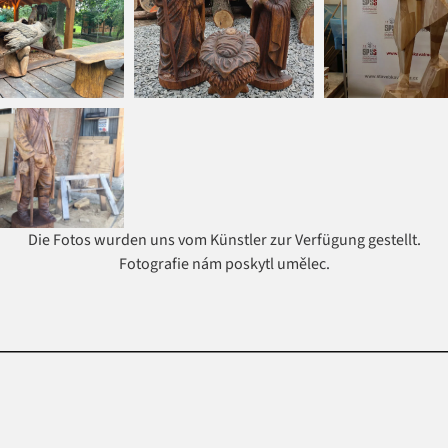
Die Fotos wurden uns vom Künstler zur Verfügung gestellt.
Foto
g
rafie nám
p
o
skytl uměle
c
.