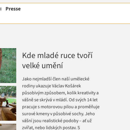
Presse
Kde mladé ruce tvoří
velké umění
Jako nejmladší člen naší umělecké
rodiny ukazuje Václav Košárek
působivým způsobem, kolik kreativity a
vášně se skrývá v mládí. Od svých 14 let
pracuje s motorovou pilou a proměňuje
surové kmeny v působivé sochy. Jeho
vášní jsou realistické podoby – ať už
zvířat, nebo lidských postav. S